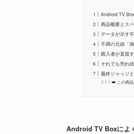
Android T
商品概要とス
データが示す
不満の元凶「画
購入者が直面
それでも売れ
最終ジャッジ
👑 この
Android TV Bo