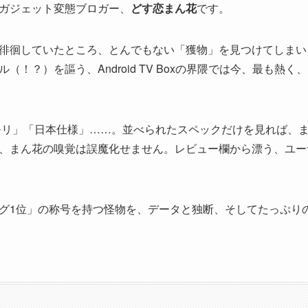
ガジェット変態ブロガー、
どす恋まん花
です。
徘徊していたところ、とんでもない「獲物」を見つけてしまいまし
デル（！？）を謳う、Android TV Boxの界隈では今、最も熱
メモリ」「日本仕様」……。並べられたスペックだけを見れば、
、まん花の嗅覚は誤魔化せません。レビュー欄から漂う、ユー
グ1位」の称号を持つ怪物を、データと独断、そしてたっぷり