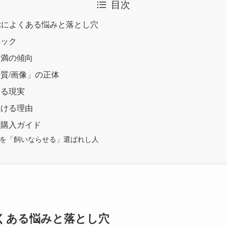
目次
V Boxによくある悩みと落とし穴
ペック
不満の傾向
質/画像」の正体
する現実
続ける理由
と購入ガイド
商品を「飼いならせる」選ばれし人
xによくある悩みと落とし穴