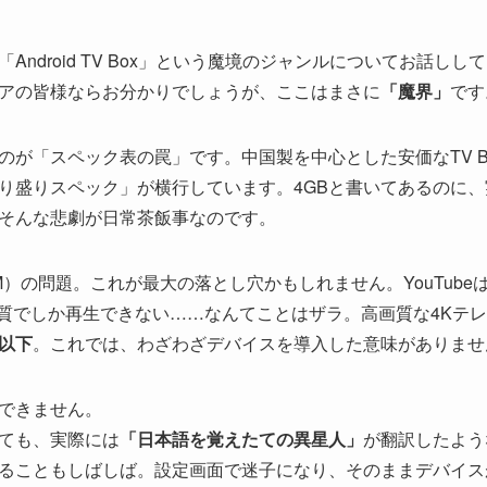
Android TV Box」という魔境のジャンルについてお話し
アの皆様ならお分かりでしょうが、ここはまさに
「魔界」
です
のが「スペック表の罠」です。中国製を中心とした安価なTV B
り盛りスペック」が横行しています。4GBと書いてあるのに
そんな悲劇が日常茶飯事なのです。
の問題。これが最大の落とし穴かもしれません。YouTubeは見ら
deoがSD画質でしか再生できない……なんてことはザラ。高画質な4
以下
。これでは、わざわざデバイスを導入した意味がありませ
できません。
ても、実際には
「日本語を覚えたての異星人」
が翻訳したよう
ることもしばしば。設定画面で迷子になり、そのままデバイス