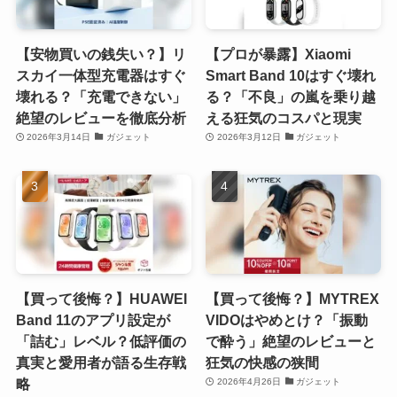
【安物買いの銭失い？】リ
【プロが暴露】Xiaomi
スカイ一体型充電器はすぐ
Smart Band 10はすぐ壊れ
壊れる？「充電できない」
る？「不良」の嵐を乗り越
絶望のレビューを徹底分析
える狂気のコスパと現実
2026年3月14日
ガジェット
2026年3月12日
ガジェット
【買って後悔？】HUAWEI
【買って後悔？】MYTREX
Band 11のアプリ設定が
VIDOはやめとけ？「振動
「詰む」レベル？低評価の
で酔う」絶望のレビューと
真実と愛用者が語る生存戦
狂気の快感の狭間
略
2026年4月26日
ガジェット