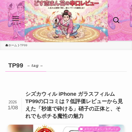
メニュー
ホーム
TP99
TP99
– tag –
シズカウィル iPhone ガラスフィルム
TP99の口コミは？低評価レビューから見
2026
1/08
えた「秒速で砕ける」硝子の正体と、そ
れでもポチる魔性の魅力
スマートフォン・タブレット