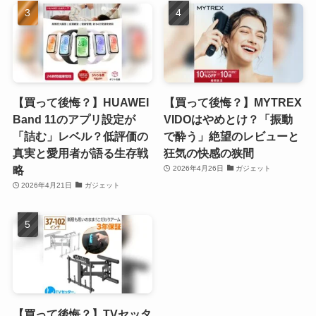
【買って後悔？】HUAWEI
【買って後悔？】MYTREX
Band 11のアプリ設定が
VIDOはやめとけ？「振動
「詰む」レベル？低評価の
で酔う」絶望のレビューと
真実と愛用者が語る生存戦
狂気の快感の狭間
略
2026年4月26日
ガジェット
2026年4月21日
ガジェット
【買って後悔？】TVセッタ