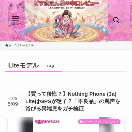
メニュー
ホーム
Liteモデル
Liteモデル
– tag –
【買って後悔？】Nothing Phone (3a)
2026
LiteはGPSが迷子？「不良品」の罵声を
5/09
浴びる異端児をガチ検証
スマートフォン・タブレット