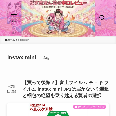
メニュー
ホーム
instax mini
instax mini
– tag –
【買って後悔？】富士フイルム チェキ フ
2026
イルム instax mini JP1は届かない？遅延
6/28
と梱包の絶望を乗り越える賢者の選択
TV・オーディオ・カメラ