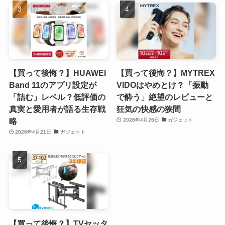
【買って後悔？】HUAWEI
【買って後悔？】MYTREX
Band 11のアプリ設定が
VIDOはやめとけ？「振動
「詰む」レベル？低評価の
で酔う」絶望のレビューと
真実と愛用者が語る生存戦
狂気の快感の狭間
略
2026年4月26日
ガジェット
2026年4月21日
ガジェット
【買って後悔？】TVセッタ