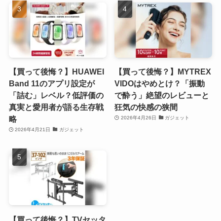
【買って後悔？】HUAWEI
【買って後悔？】MYTREX
Band 11のアプリ設定が
VIDOはやめとけ？「振動
「詰む」レベル？低評価の
で酔う」絶望のレビューと
真実と愛用者が語る生存戦
狂気の快感の狭間
略
2026年4月26日
ガジェット
2026年4月21日
ガジェット
【買って後悔？】TVセッタ