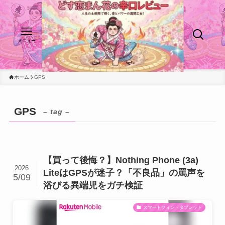
メニュー
ホーム
GPS
GPS
– tag –
【買って後悔？】Nothing Phone (3a)
2026
LiteはGPSが迷子？「不良品」の罵声を
5/09
浴びる異端児をガチ検証
スマートフォン・タブレット