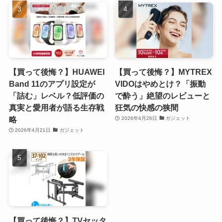
【買って後悔？】HUAWEI
【買って後悔？】MYTREX
Band 11のアプリ設定が
VIDOはやめとけ？「振動
「詰む」レベル？低評価の
で酔う」絶望のレビューと
真実と愛用者が語る生存戦
狂気の快感の狭間
略
2026年4月26日
ガジェット
2026年4月21日
ガジェット
【買って後悔？】TVセッタ