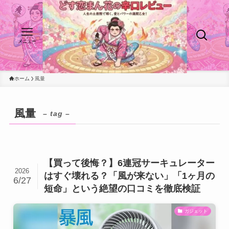
メニュー
ホーム
風量
風量
– tag –
【買って後悔？】6連冠サーキュレーター
2026
はすぐ壊れる？「風が来ない」「1ヶ月の
6/27
短命」という絶望の口コミを徹底検証
ガジェット