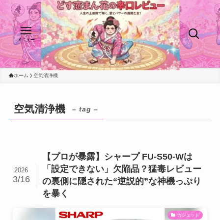
メニュー
ホーム
空気清浄機
空気清浄機
– tag –
【プロが暴露】シャープ FU-S50-Wは
「設定できない」欠陥品？猛毒レビュー
2026
3/16
の裏側に隠された“逆説的”な神機っぷり
を暴く
ガジェット