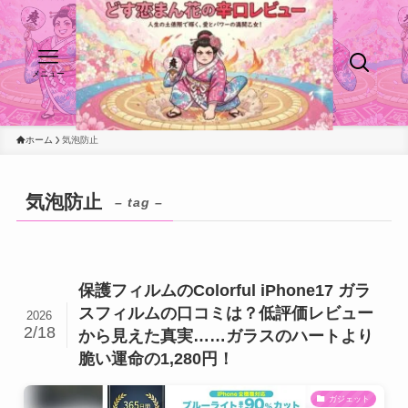
メニュー
ホーム
気泡防止
気泡防止
– tag –
保護フィルムのColorful iPhone17 ガラ
スフィルムの口コミは？低評価レビュー
2026
2/18
から見えた真実……ガラスのハートより
脆い運命の1,280円！
ガジェット