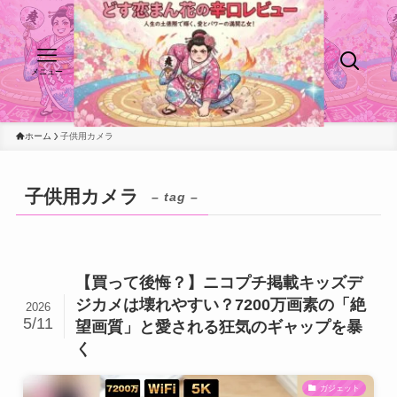
メニュー
ホーム
子供用カメラ
子供用カメラ
– tag –
【買って後悔？】ニコプチ掲載キッズデ
ジカメは壊れやすい？7200万画素の「絶
2026
5/11
望画質」と愛される狂気のギャップを暴
く
ガジェット