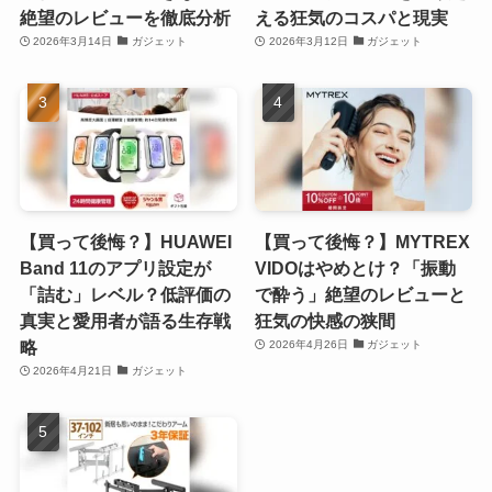
絶望のレビューを徹底分析
える狂気のコスパと現実
2026年3月14日
ガジェット
2026年3月12日
ガジェット
【買って後悔？】HUAWEI
【買って後悔？】MYTREX
Band 11のアプリ設定が
VIDOはやめとけ？「振動
「詰む」レベル？低評価の
で酔う」絶望のレビューと
真実と愛用者が語る生存戦
狂気の快感の狭間
略
2026年4月26日
ガジェット
2026年4月21日
ガジェット