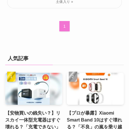
1
人気記事
【安物買いの銭失い？】リ
【プロが暴露】Xiaomi
スカイ一体型充電器はすぐ
Smart Band 10はすぐ壊れ
壊れる？「充電できない」
る？「不良」の嵐を乗り越