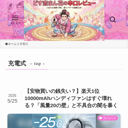
メニュー
ホーム
充電式
充電式
– tag –
【安物買いの銭失い？】楽天1位
2026
10000mAhハンディファンはすぐ壊れ
5/25
る？「風量20の壁」と不具合の闇を暴く
ガジェット