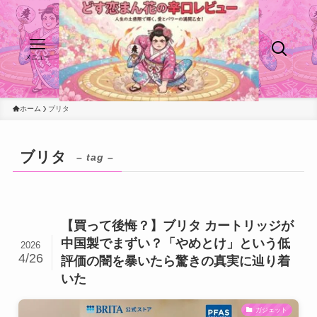
メニュー
ホーム
ブリタ
ブリタ
– tag –
【買って後悔？】ブリタ カートリッジが
中国製でまずい？「やめとけ」という低
2026
4/26
評価の闇を暴いたら驚きの真実に辿り着
いた
ガジェット