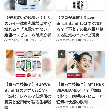
【安物買いの銭失い？】リ
【プロが暴露】Xiaomi
スカイ一体型充電器はすぐ
Smart Band 10はすぐ壊れ
壊れる？「充電できない」
る？「不良」の嵐を乗り越
絶望のレビューを徹底分析
える狂気のコスパと現実
2026年3月14日
ガジェット
2026年3月12日
ガジェット
【買って後悔？】HUAWEI
【買って後悔？】MYTREX
Band 11のアプリ設定が
VIDOはやめとけ？「振動
「詰む」レベル？低評価の
で酔う」絶望のレビューと
真実と愛用者が語る生存戦
狂気の快感の狭間
略
2026年4月26日
ガジェット