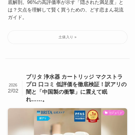
底解剖。96%の高評価率が示す「隠された満足度」と
は？欠点を理解して賢く買うための、どす恋まん花流
ガイド。
ブリタ 浄水器 カートリッジ マクストラ
プロ 口コミ 低評価を徹底検証！訳アリの
2026
2/02
闇と「中国製の衝撃」に震えて眠
れ……。
ガジェット