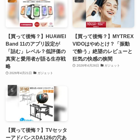
【買って後悔？】HUAWEI
【買って後悔？】MYTREX
Band 11のアプリ設定が
VIDOはやめとけ？「振動
「詰む」レベル？低評価の
で酔う」絶望のレビューと
真実と愛用者が語る生存戦
狂気の快感の狭間
略
2026年4月26日
ガジェット
2026年4月21日
ガジェット
【買って後悔？】TVセッタ
ーアドバンスDA126の穴あ