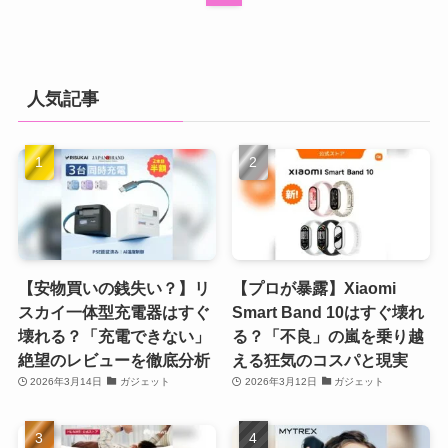
人気記事
【安物買いの銭失い？】リ
【プロが暴露】Xiaomi
スカイ一体型充電器はすぐ
Smart Band 10はすぐ壊れ
壊れる？「充電できない」
る？「不良」の嵐を乗り越
絶望のレビューを徹底分析
える狂気のコスパと現実
2026年3月14日
ガジェット
2026年3月12日
ガジェット