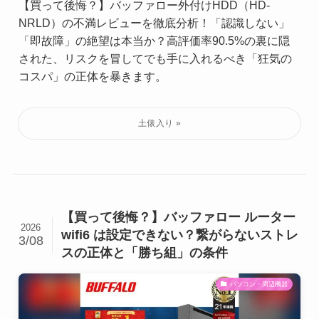
【買って後悔？】バッファロー外付けHDD（HD-
NRLD）の不満レビューを徹底分析！「認識しない」
「即故障」の絶望は本当か？高評価率90.5%の裏に隠
された、リスクを冒してでも手に入れるべき「狂気の
コスパ」の正体を暴きます。
【買って後悔？】バッファロー ルーター
2026
wifi6 は設定できない？繋がらないストレ
3/08
スの正体と「勝ち組」の条件
パソコン・周辺機器