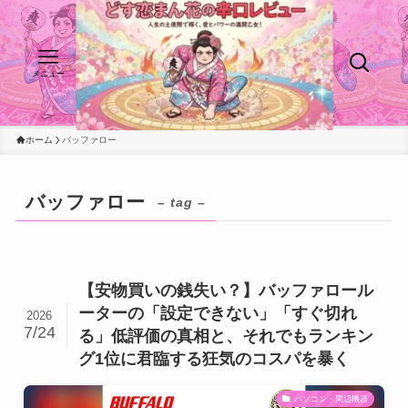
メニュー
ホーム
バッファロー
バッファロー
– tag –
【安物買いの銭失い？】バッファロール
ーターの「設定できない」「すぐ切れ
2026
7/24
る」低評価の真相と、それでもランキン
グ1位に君臨する狂気のコスパを暴く
パソコン・周辺機器