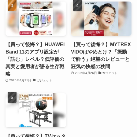
【買って後悔？】HUAWEI
【買って後悔？】MYTREX
Band 11のアプリ設定が
VIDOはやめとけ？「振動
「詰む」レベル？低評価の
で酔う」絶望のレビューと
真実と愛用者が語る生存戦
狂気の快感の狭間
略
2026年4月26日
ガジェット
2026年4月21日
ガジェット
【買って後悔？】TVセッタ