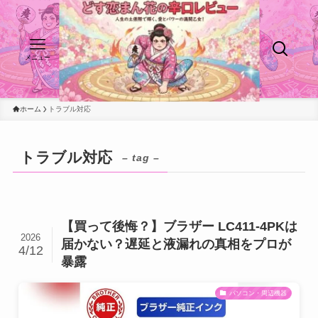
メニュー
ホーム
トラブル対応
トラブル対応
– tag –
【買って後悔？】ブラザー LC411-4PKは
2026
届かない？遅延と液漏れの真相をプロが
4/12
暴露
パソコン・周辺機器