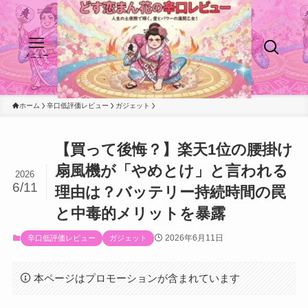
メニュー
ホーム
辛口低評価レビュー
ガジェット
【買って後悔？】楽天1位の腰掛け
扇風機が「やめとけ」と言われる
2026
6/11
理由は？バッテリー持続時間の罠
と中毒的メリットを暴露
2026年6月11日
辛口低評価レビュー
ガジェット
本ページはプロモーションが含まれています