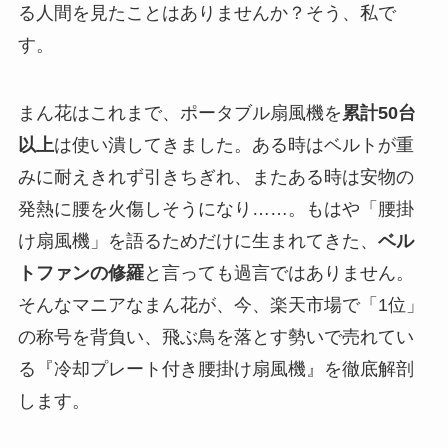
る人間を見たことはありませんか？そう、私で
す。
まん花はこれまで、ポータブル扇風機を
累計50台
以上
は使い潰してきました。ある時はベルトが重
みに耐えきれず引きちぎれ、またある時は安物の
発熱に腰を火傷しそうになり……。もはや「腰掛
け扇風機」を語るためだけに生まれてきた、
ベル
トファンの修羅
と言っても過言ではありません。
そんなマニアなまん花が、今、楽天市場で「1位」
の称号を背負い、飛ぶ鳥を落とす勢いで売れてい
る『冷却プレート付き腰掛け扇風機』を徹底解剖
します。