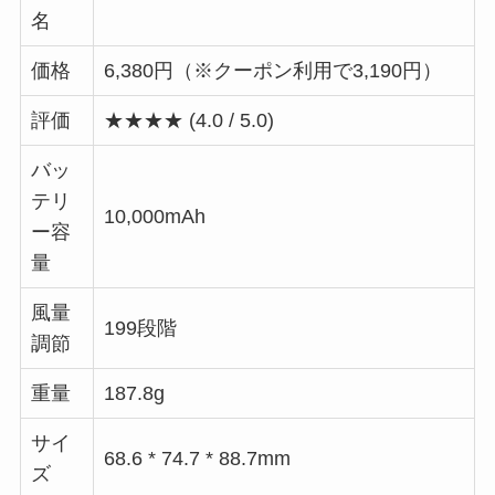
名
価格
6,380円（※クーポン利用で3,190円）
評価
★★★★ (4.0 / 5.0)
バッ
テリ
10,000mAh
ー容
量
風量
199段階
調節
重量
187.8g
サイ
68.6 * 74.7 * 88.7mm
ズ