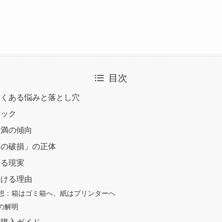
目次
よくある悩みと落とし穴
ペック
不満の傾向
箱の破損」の正体
する現実
続ける理由
想：箱はゴミ箱へ、紙はプリンターへ
の解明
と購入ガイド