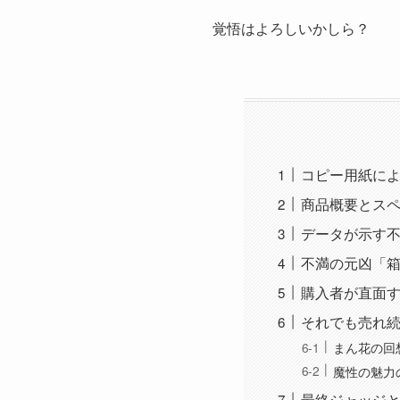
覚悟はよろしいかしら？
コピー用紙に
商品概要とス
データが示す
不満の元凶「
購入者が直面
それでも売れ
まん花の回
魔性の魅力
最終ジャッジ