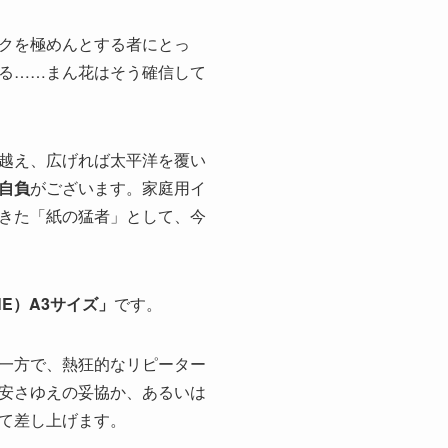
クを極めんとする者にとっ
る……まん花はそう確信して
越え、広げれば太平洋を覆い
自負
がございます。家庭用イ
きた「紙の猛者」として、今
NE）A3サイズ」
です。
一方で、熱狂的なリピーター
安さゆえの妥協か、あるいは
て差し上げます。