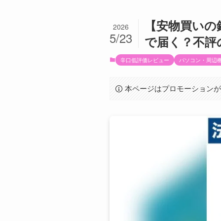
【安物買いの
2026
5/23
で届く？不評
辛口低評価レビュー
パソコン・周辺
本ページはプロモーション