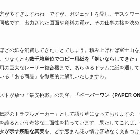
方が多すぎますわね。ですが、ガジェットを愛し、デスクワー
同然です。出力された図面や資料の質が、その仕事の格を決め
ほどの紙を消費してきたことでしょう。積み上げれば富士山を
、少なくとも
数千箱単位でコピー用紙を「飼いならしてきた」
用の巨大なレーザー複合機まで、あらゆるドラムに紙を通して
いる「ある商品」を徹底的に解剖いたしますわ。
ストが放つ『最安挑戦』の刺客、
「ペーパーワン（PAPER O
伝説のトラブルメーカー」として語り草になっておりますの。
を誇るという奇妙な二面性を持っています。果たしてこれは、
タが示す残酷な真実
を、どす恋まん花が情け容赦なく突きつけ