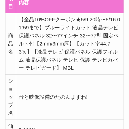
内容
目
【全品10%OFFクーポン★5/9 20時〜5/16 0
1:59まで】ブルーライトカット 液晶テレビ
商
保護パネル 32〜77インチ 32〜77型 固定ベ
品
ルト付【2mm/3mm厚】【カット率44.7
名
3％】【液晶テレビ 保護パネル 保護フィル
ム 液晶保護パネル テレビ 保護 テレビカバ
ー テレビガード】 MBL
シ
ョ
ッ
音と映像設備のたのんますわ!
プ
名
価