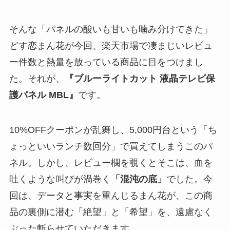
そんな「パネルの酸いも甘いも噛み分けてきた」
どす恋まん花が今回、楽天市場で凄まじいレビュ
ー件数と熱量を放っている商品に目をつけまし
た。それが、
『ブルーライトカット 液晶テレビ保
護パネル MBL』
です。
10%OFFクーポンが乱舞し、5,000円台という「ち
ょっといいランチ数回分」で買えてしまうこのパ
ネル。しかし、レビュー欄を覗くとそこは、血を
吐くような叫びが渦巻く
「混沌の底」
でした。今
回は、データと事実を重んじるまん花が、この商
品の裏側に潜む「絶望」と「希望」を、遠慮なく
ぶった斬らせていただきます。