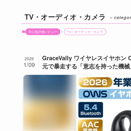
TV・オーディオ・カメラ
– categor
辛口低評価レビュー
TV・オーディオ・カメラ
GraceVally ワイヤレスイヤ
2026
1/09
元で暴走する「意志を持った機械