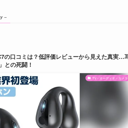
y –
ホン C7の口コミは？低評価レビューから見えた真実…
」との死闘！
TV・オーディオ・カメラ