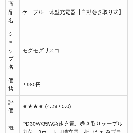
商
品
ケーブル一体型充電器【自動巻き取り式】
名
シ
ョ
ッ
モグモグリスコ
プ
名
価
2,980円
格
評
★★★★ (4.29 / 5.0)
価
PD30W/35W急速充電、巻き取りケーブル
概
内蔵、3ポート同時充電、折りたたみプラ